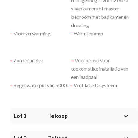
ruim genoeg is voor 2 extra
slaapkamers of master
bedroom met badkamer en
dressing
–
Vloerverwarming
–
Warmtepomp
–
Zonnepanelen
–
Voorbereid voor
toekomstige installatie van
een laadpaal
–
Regenwaterput van 5000L
–
Ventilatie D systeem
Lot 1
Te koop